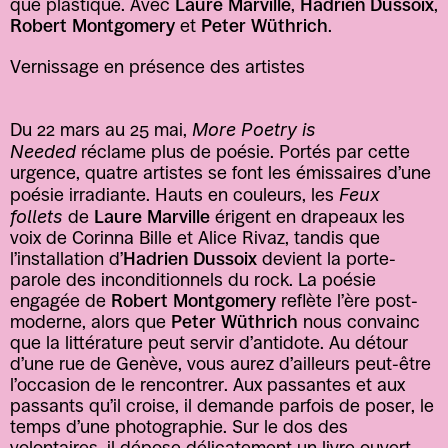
que plastique. Avec 
Laure Marville
, 
Hadrien Dussoix
, 
Robert Montgomery
 et 
Peter Wüthrich
.
Vernissage en présence des artistes
More Poetry is 
Du 22 mars au 25 mai, 
Needed
 réclame plus de poésie. Portés par cette 
urgence, quatre artistes se font les émissaires d’une 
Feux 
poésie irradiante. Hauts en couleurs, les 
follets
 de 
Laure Marville
 érigent en drapeaux les 
voix de Corinna Bille et Alice Rivaz, tandis que 
l’installation d’
Hadrien Dussoix
 devient la porte-
parole des inconditionnels du rock. La poésie 
engagée de 
Robert Montgomery
 reflète l’ère post-
moderne, alors que 
Peter Wüthrich
 nous convainc 
que la littérature peut servir d’antidote. Au détour 
d’une rue de Genève, vous aurez d’ailleurs peut-être 
l’occasion de le rencontrer. Aux passantes et aux 
passants qu’il croise, il demande parfois de poser, le 
temps d’une photographie. Sur le dos des 