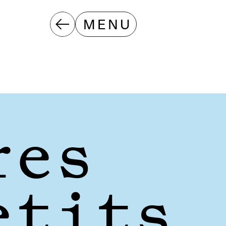
MENU
es 
etits