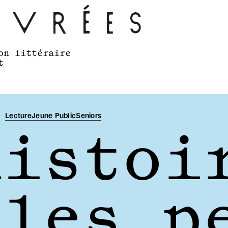
on littéraire 
t
Lecture
Jeune Public
Seniors
istoir
 les p