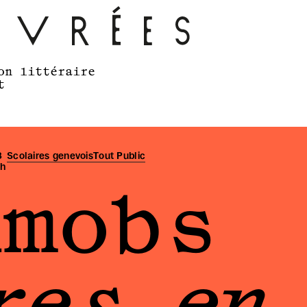
on littéraire 
t
 
Scolaires genevois
Tout Public
h 
hmobs
es en 